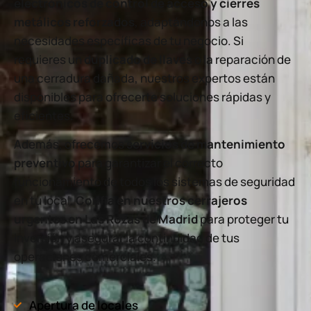
electrónicos de control de acceso y cierres
metálicos reforzados
, adaptándonos a las
necesidades específicas de tu negocio. Si
requieres un
duplicado de llaves
o la reparación de
una cerradura dañada, nuestros expertos están
disponibles para ofrecerte soluciones rápidas y
eficientes.
Además, ofrecemos
servicios de mantenimiento
preventivo
para garantizar el correcto
funcionamiento de todos los sistemas de seguridad
en tu local.
Confía en nuestros cerrajeros
urgentes en Las Rozas de Madrid
para proteger tu
inversión y asegurar la continuidad de tus
operaciones comerciales.
Apertura de locales