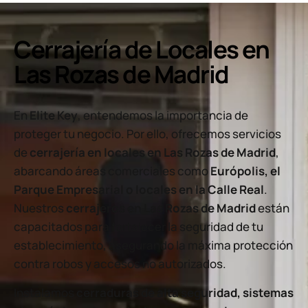
Cerrajería de Locales en
Las Rozas de Madrid
En
Elite Key
, entendemos la importancia de
proteger tu negocio. Por ello, ofrecemos servicios
de
cerrajería en locales en Las Rozas de Madrid
,
abarcando áreas comerciales como
Európolis, el
Parque Empresarial o locales en la Calle Real
.
Nuestros
cerrajeros en Las Rozas de Madrid
están
capacitados para fortalecer la seguridad de tu
establecimiento, asegurando la máxima protección
contra robos y accesos no autorizados.
Instalamos
cerraduras de alta seguridad, sistemas