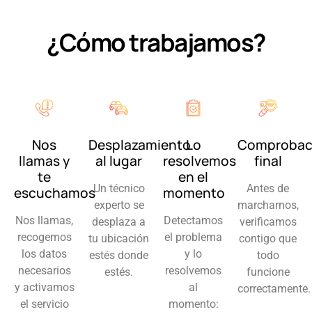
¿Cómo trabajamos?
Nos
Desplazamiento
Lo
Comprobac
llamas y
al lugar
resolvemos
final
te
en el
Un técnico
Antes de
escuchamos
momento
experto se
marcharnos,
Nos llamas,
Detectamos
desplaza a
verificamos
recogemos
el problema
tu ubicación
contigo que
los datos
y lo
estés donde
todo
necesarios
resolvemos
estés.
funcione
y activamos
al
correctamente.
el servicio
momento: